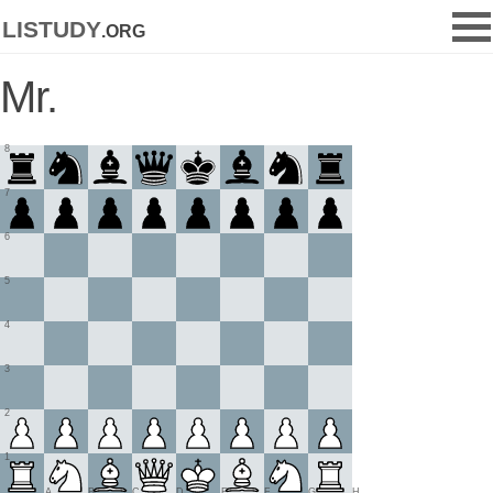
listudy
.org
Mr.
8
7
6
5
4
3
2
1
A
B
C
D
E
F
G
H