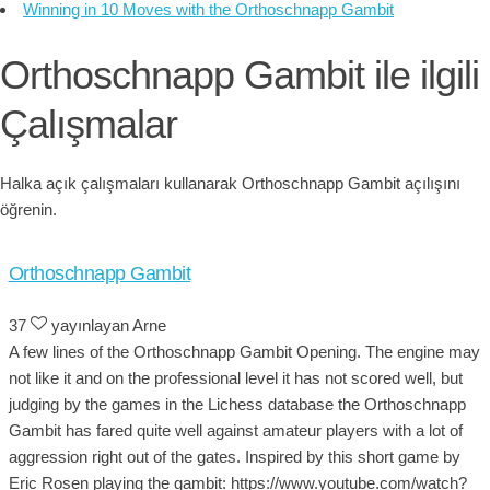
Winning in 10 Moves with the Orthoschnapp Gambit
Orthoschnapp Gambit ile ilgili
Çalışmalar
Halka açık çalışmaları kullanarak Orthoschnapp Gambit açılışını
öğrenin.
Orthoschnapp Gambit
37
yayınlayan Arne
A few lines of the Orthoschnapp Gambit Opening. The engine may
not like it and on the professional level it has not scored well, but
judging by the games in the Lichess database the Orthoschnapp
Gambit has fared quite well against amateur players with a lot of
aggression right out of the gates. Inspired by this short game by
Eric Rosen playing the gambit: https://www.youtube.com/watch?