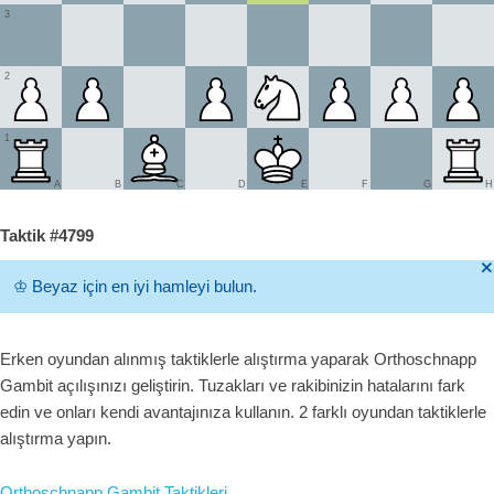
3
2
1
A
B
C
D
E
F
G
H
Taktik #4799
🞫
♔
Beyaz için en iyi hamleyi bulun.
Erken oyundan alınmış taktiklerle alıştırma yaparak Orthoschnapp
Gambit açılışınızı geliştirin. Tuzakları ve rakibinizin hatalarını fark
edin ve onları kendi avantajınıza kullanın. 2 farklı oyundan taktiklerle
alıştırma yapın.
Orthoschnapp Gambit Taktikleri