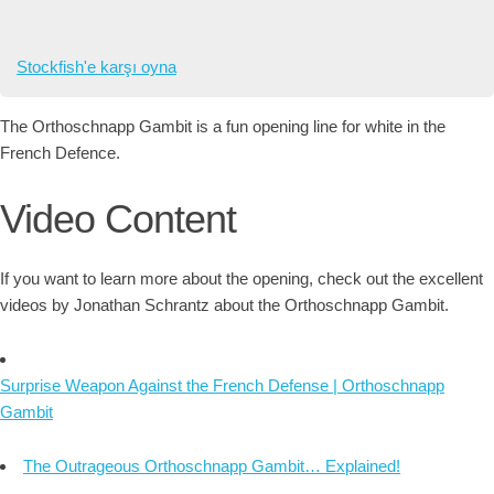
Stockfish'e karşı oyna
The Orthoschnapp Gambit is a fun opening line for white in the
French Defence.
Video Content
If you want to learn more about the opening, check out the excellent
videos by Jonathan Schrantz about the Orthoschnapp Gambit.
Surprise Weapon Against the French Defense | Orthoschnapp
Gambit
The Outrageous Orthoschnapp Gambit… Explained!