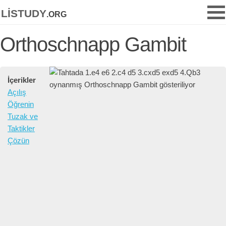
listudy
.org
Orthoschnapp Gambit
İçerikler
Açılış
Öğrenin
Tuzak ve
Taktikler
Çözün