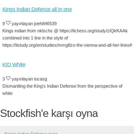
Kings Indian Defence all in one
9
yayınlayan joeh846539
Kings indian from nklschs @ https://lichess.org/study/ziQkKAAk
combined into 1 line in the style of
https://listudy.org/en/studies/mmg8zo-the-vienna-and-all-her-lines#
KID White
3
yayınlayan lucasg
Dismantling the King's Indian Defense from the perspective of
white
Stockfish'e karşı oyna
King's Indian Defense oyna