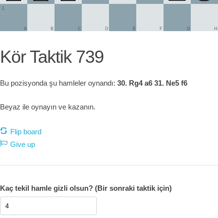
1
A
B
C
D
E
F
G
H
Kör Taktik 739
Bu pozisyonda şu hamleler oynandı:
30. Rg4 a6 31. Ne5 f6
Beyaz ile oynayın ve kazanın.
Flip board
Give up
Kaç tekil hamle gizli olsun? (Bir sonraki taktik için)