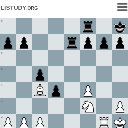
listudy
.org
8
7
6
5
4
3
2