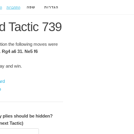
התחברות
ה
הגדרות
שפה
d Tactic 739
sition the following moves were
. Rg4 a6 31. Ne5 f6
lay and win.
ard
p
plies should be hidden?
next Tactic)