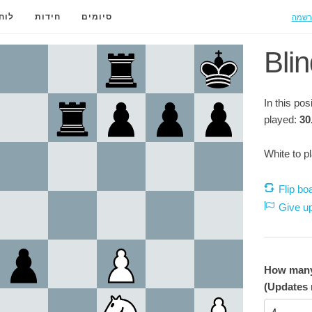
רשמה
סיומים
חידות
לוח
Blin
In this po
played:
30
White to p
Flip bo
Give u
How many 
(Updates 