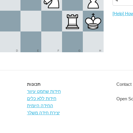
[Help] How
D
E
F
G
H
Contact 
תכונות
חידות שחמט עיוור
חידות ללא כלים
Open So
החידה היומית
יצירת חידה משלך