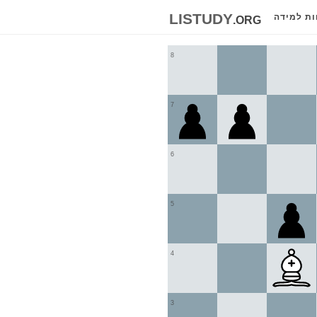
listudy
.org
ות למידה
8
7
6
5
4
3