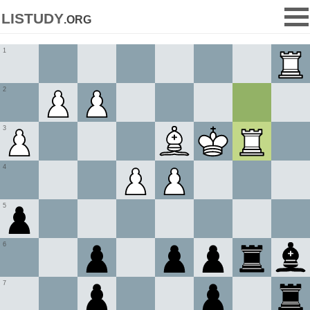
listudy
.org
1
2
3
4
5
6
7