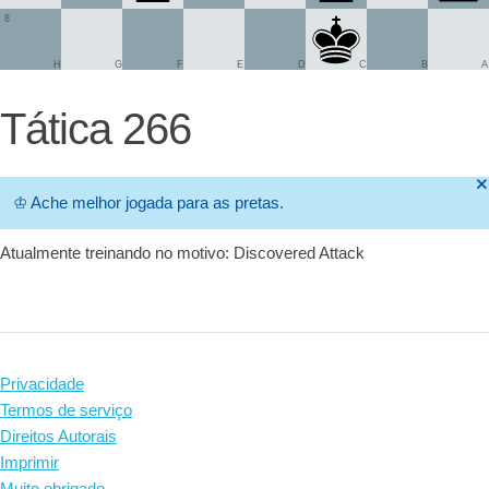
8
H
G
F
E
D
C
B
A
Tática 266
🞫
♔
Ache melhor jogada para as pretas.
Atualmente treinando no motivo: Discovered Attack
Privacidade
Termos de serviço
Direitos Autorais
Imprimir
Muito obrigado