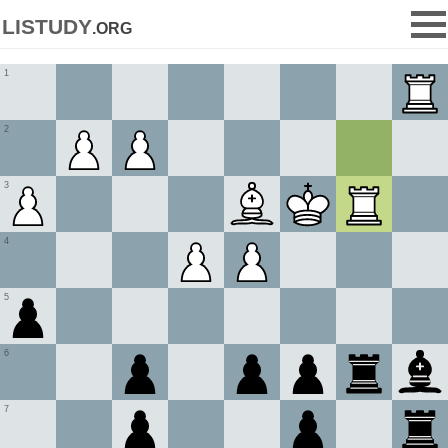
listudy
.org
1
2
3
4
5
6
7