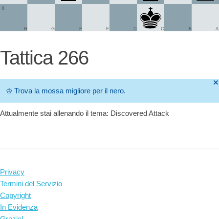
8
H
G
F
E
D
C
B
A
Tattica 266
🞫
♔
Trova la mossa migliore per il nero.
Attualmente stai allenando il tema: Discovered Attack
Privacy
Termini del Servizio
Copyright
In Evidenza
Grazie!