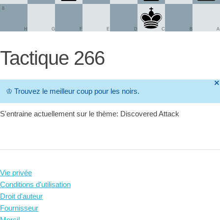
8
H
G
F
E
D
C
B
A
Tactique 266
🞫
♔
Trouvez le meilleur coup pour les noirs.
S'entraine actuellement sur le thème: Discovered Attack
Vie privée
Conditions d'utilisation
Droit d'auteur
Fournisseur
Merci!