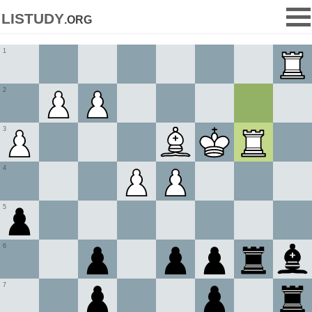
listudy
.org
1
2
3
4
5
6
7