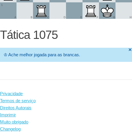
1
A
B
C
D
E
F
G
H
Tática 1075
🞫
♔
Ache melhor jogada para as brancas.
Privacidade
Termos de serviço
Direitos Autorais
Imprimir
Muito obrigado
Changelog