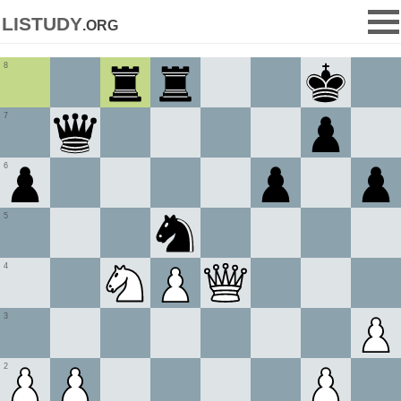
listudy
.org
8
7
6
5
4
3
2