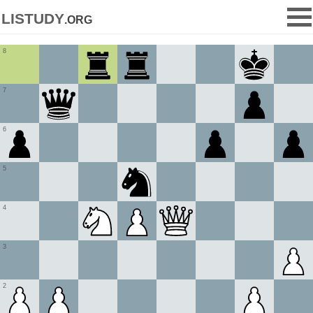
listudy
.org
8
7
6
5
4
3
2