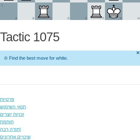
1
A
B
C
D
E
F
G
H
Tactic 1075
🞫
♔
Find the best move for white.
פרטיות
תנאי השימוש
זכויות יוצרים
חותמת
תודה רבה!
שינויים אחרונים