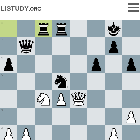
listudy
.org
8
7
6
5
4
3
2