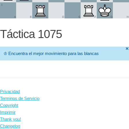
1
A
B
C
D
E
F
G
H
Táctica 1075
🞫
♔
Encuentra el mejor movimiento para las blancas
Privacidad
Terminos de Servicio
Copyright
Imprimir
Thank you!
Changelog