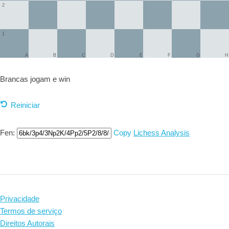
2
1
A
B
C
D
E
F
G
H
Brancas jogam e
win
Reiniciar
Fen:
Copy
Lichess Analysis
Privacidade
Termos de serviço
Direitos Autorais