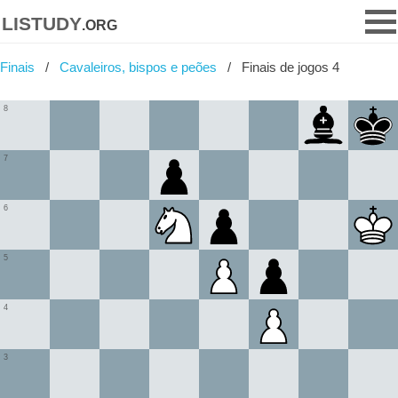
listudy
.org
Finais
Cavaleiros, bispos e peões
Finais de jogos 4
8
7
6
5
4
3