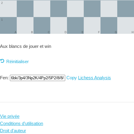
2
1
A
B
C
D
E
F
G
H
Aux blancs de jouer et
win
Réinitialiser
Fen:
Copy
Lichess Analysis
Vie privée
Conditions d'utilisation
Droit d'auteur