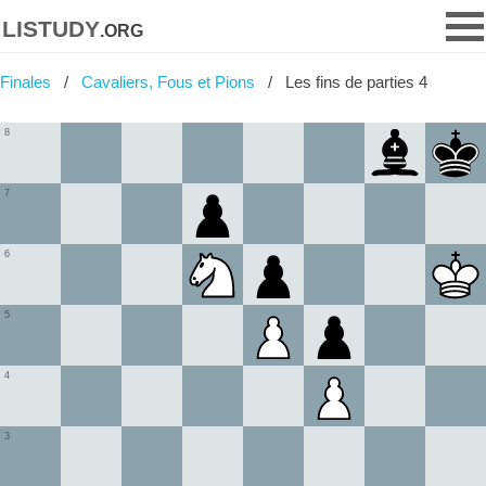
listudy
.org
Finales
Cavaliers, Fous et Pions
Les fins de parties 4
8
7
6
5
4
3