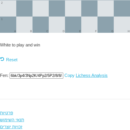
2
1
A
B
C
D
E
F
G
H
White to play and
win
Reset
Fen:
Copy
Lichess Analysis
פרטיות
תנאי השימוש
זכויות יוצרים