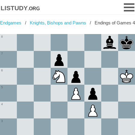
listudy
.org
Endgames
Knights, Bishops and Pawns
Endings of Games 4
8
7
6
5
4
3