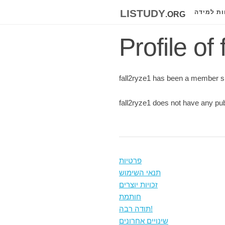
listudy
.org
ות למידה
Profile of
fall2ryze1 has been a member s
fall2ryze1 does not have any pub
פרטיות
תנאי השימוש
זכויות יוצרים
חותמת
תודה רבה!
שינויים אחרונים