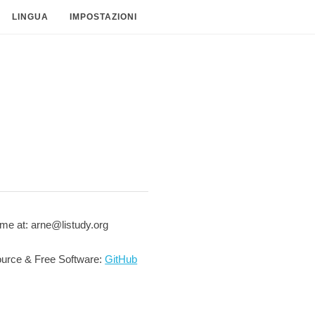
LINGUA
IMPOSTAZIONI
me at: arne@listudy.org
urce & Free Software:
GitHub