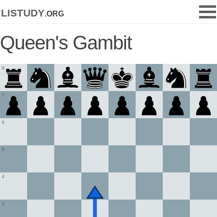
listudy
.org
Queen's Gambit
8
7
6
5
4
3