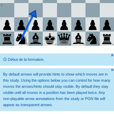
6
7
8
H
G
F
E
D
C
B
A
🞫
🛈
Début de la formation.
🞫
By default arrows will provide hints to show which moves are in
this study. Using the options below you can control for how many
moves the arrows/hints should stay visible. By default they stay
visible until all moves in a position has been played twice. Any
non-playable arrow annotations from the study or PGN file will
appear as transparent arrows.