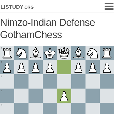
listudy
.org
Nimzo-Indian Defense
GothamChess
1
2
3
4
5