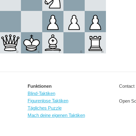
D
E
F
G
H
Funktionen
Contact 
Blind-Taktiken
Figurenlose Taktiken
Open So
Tägliches Puzzle
Mach deine eigenen Taktiken