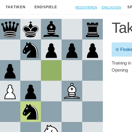
Registieren
Einloggen
TAKTIKEN
ENDSPIELE
S
Tak
♔
Finde
Training i
Opening