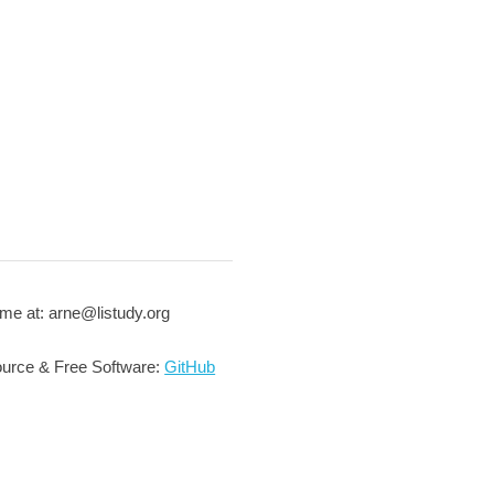
me at: arne@listudy.org
urce & Free Software:
GitHub