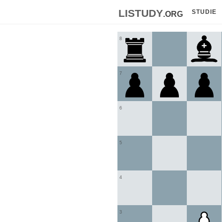
listudy
.org
STUDIE
8
7
6
5
4
3