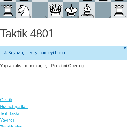
1
A
B
C
D
E
F
G
H
Taktik 4801
🞫
♔
Beyaz için en iyi hamleyi bulun.
Yapılan alıştırmanın açılışı: Ponziani Opening
Gizlilik
Hizmet Şartları
Telif Hakkı
Yayıncı
Teşekkürler!