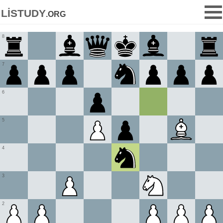
listudy
.org
8
7
6
5
4
3
2