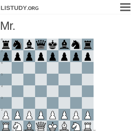
listudy
.org
Mr.
8
7
6
5
4
3
2
1
A
B
C
D
E
F
G
H