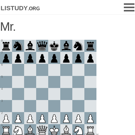
listudy
.org
Mr.
8
7
6
5
4
3
2
1
A
B
C
D
E
F
G
H