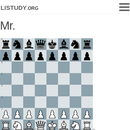
listudy
.org
Mr.
8
7
6
5
4
3
2
1
A
B
C
D
E
F
G
H