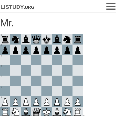
listudy
.org
Mr.
8
7
6
5
4
3
2
1
A
B
C
D
E
F
G
H