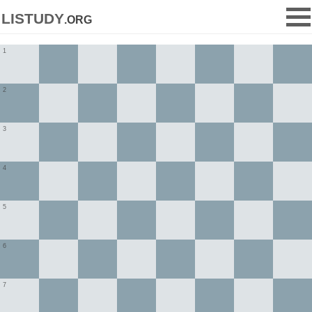
listudy
.org
1
2
3
4
5
6
7