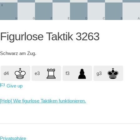
8
H
G
F
E
D
C
B
A
Figurlose Taktik 3263
Schwarz
am Zug.
d4
e3
f3
g3
Give up
[Help] Wie figurlose Taktiken funktionieren.
Privatsphäre