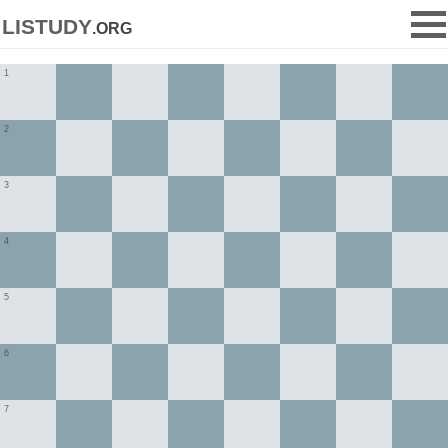
listudy
.org
1
2
3
4
5
6
7