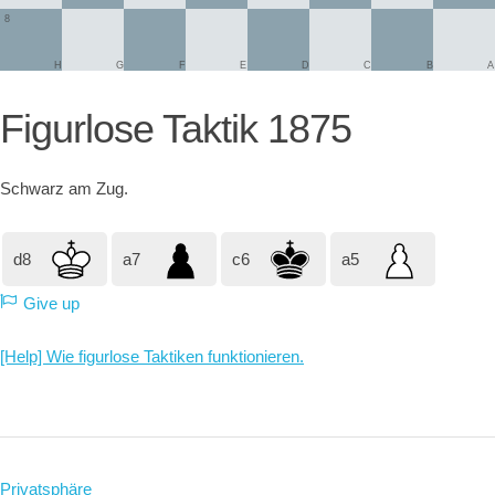
8
H
G
F
E
D
C
B
A
Figurlose Taktik 1875
Schwarz
am Zug.
d8
a7
c6
a5
Give up
[Help] Wie figurlose Taktiken funktionieren.
Privatsphäre