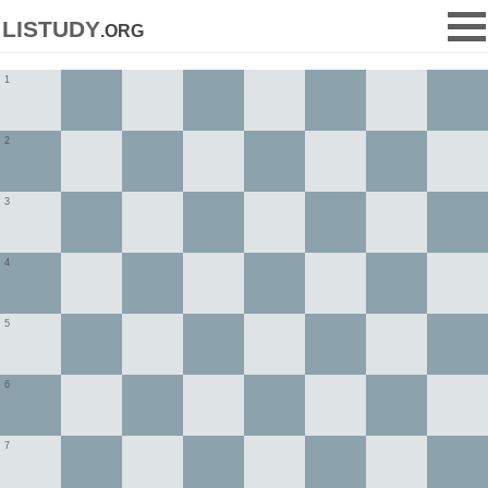
listudy
.org
1
2
3
4
5
6
7