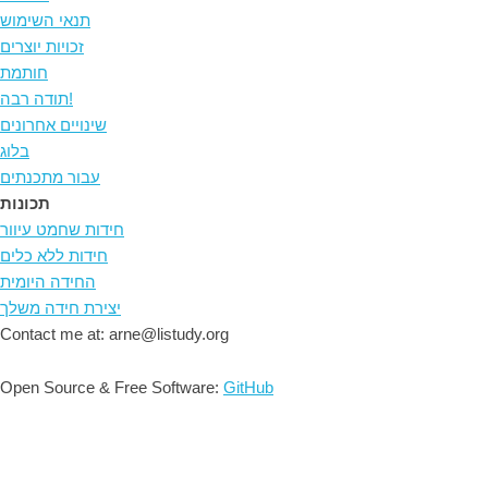
תנאי השימוש
זכויות יוצרים
חותמת
תודה רבה!
שינויים אחרונים
בלוג
עבור מתכנתים
תכונות
חידות שחמט עיוור
חידות ללא כלים
החידה היומית
יצירת חידה משלך
Contact me at: arne@listudy.org
Open Source & Free Software:
GitHub