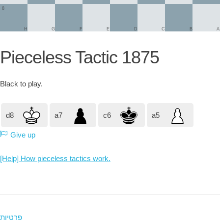
8
H
G
F
E
D
C
B
A
Pieceless Tactic 1875
Black
to play.
d8
a7
c6
a5
Give up
[Help] How pieceless tactics work.
פרטיות