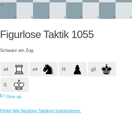
8
H
G
F
E
D
C
B
A
Figurlose Taktik 1055
Schwarz
am Zug.
a4
e4
f3
g3
f1
Give up
[Help] Wie figurlose Taktiken funktionieren.