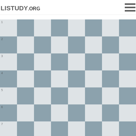
listudy
.org
1
2
3
4
5
6
7