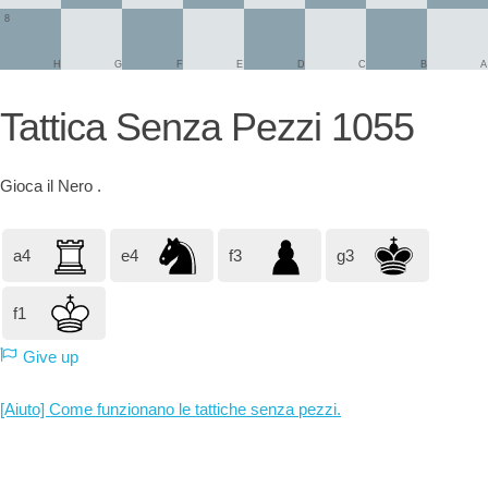
8
H
G
F
E
D
C
B
A
Tattica Senza Pezzi 1055
Gioca il
Nero
.
a4
e4
f3
g3
f1
Give up
[Aiuto] Come funzionano le tattiche senza pezzi.