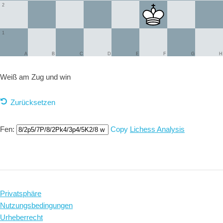
2
1
A
B
C
D
E
F
G
H
Weiß am Zug und
win
Zurücksetzen
Fen:
Copy
Lichess Analysis
Privatsphäre
Nutzungsbedingungen
Urheberrecht