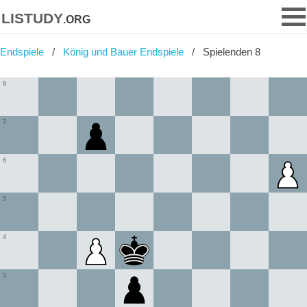
listudy
.org
Endspiele
König und Bauer Endspiele
Spielenden 8
8
7
6
5
4
3