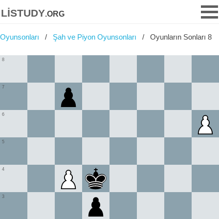
listudy
.org
Oyunsonları
Şah ve Piyon Oyunsonları
Oyunların Sonları 8
8
7
6
5
4
3