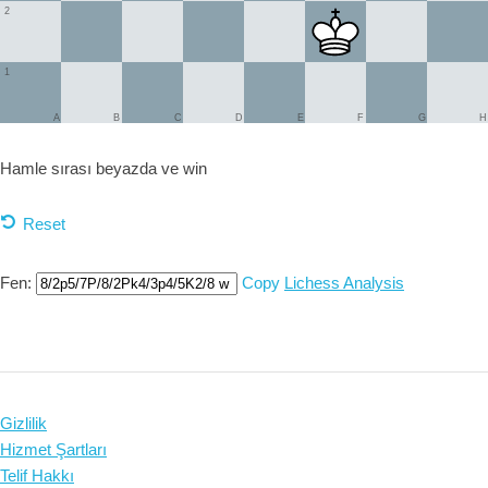
2
1
A
B
C
D
E
F
G
H
Hamle sırası beyazda ve
win
Reset
Fen:
Copy
Lichess Analysis
Gizlilik
Hizmet Şartları
Telif Hakkı