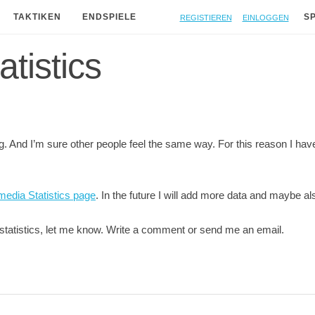
Registieren
Einloggen
TAKTIKEN
ENDSPIELE
S
atistics
ing. And I’m sure other people feel the same way. For this reason I ha
media Statistics page
. In the future I will add more data and maybe al
r statistics, let me know. Write a comment or send me an email.