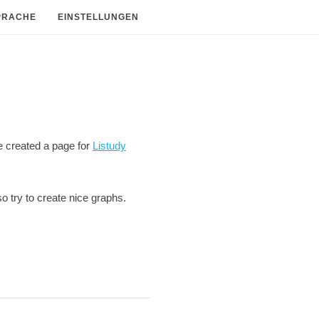
PRACHE
EINSTELLUNGEN
ve created a page for
Listudy
so try to create nice graphs.