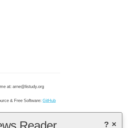
me at: arne@listudy.org
urce & Free Software:
GitHub
ews Reader
?
×