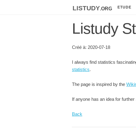
listudy
.org
ETUDE
Listudy St
Créé à: 2020-07-18
I always find statistics fascinat
statistics
.
The page is inspired by the
Wiki
If anyone has an idea for furthe
Back