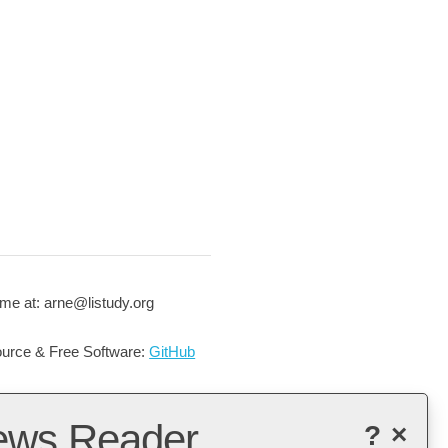
me at: arne@listudy.org
urce & Free Software:
GitHub
ews Reader
?
×