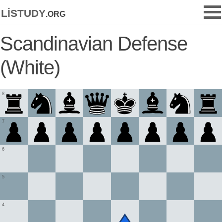
listudy
.org
Scandinavian Defense
(White)
8
7
6
5
4