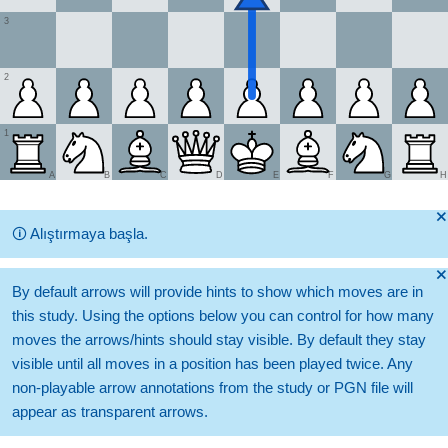
3
2
1
A
B
C
D
E
F
G
H
🞫
🛈
Alıştırmaya başla.
🞫
By default arrows will provide hints to show which moves are in
this study. Using the options below you can control for how many
moves the arrows/hints should stay visible. By default they stay
visible until all moves in a position has been played twice. Any
non-playable arrow annotations from the study or PGN file will
appear as transparent arrows.