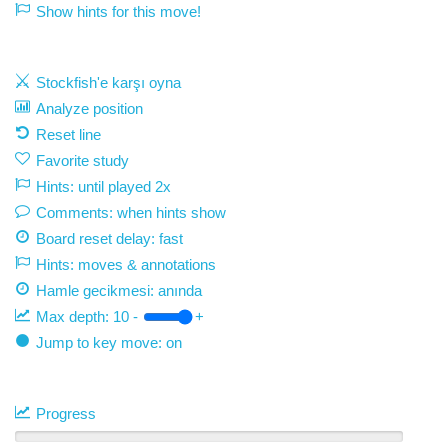
Show hints for this move!
Stockfish'e karşı oyna
Analyze position
Reset line
Favorite study
Hints: until played 2x
Comments: when hints show
Board reset delay: fast
Hints: moves & annotations
Hamle gecikmesi:
anında
Max depth:
10
-
+
Jump to key move: on
Progress