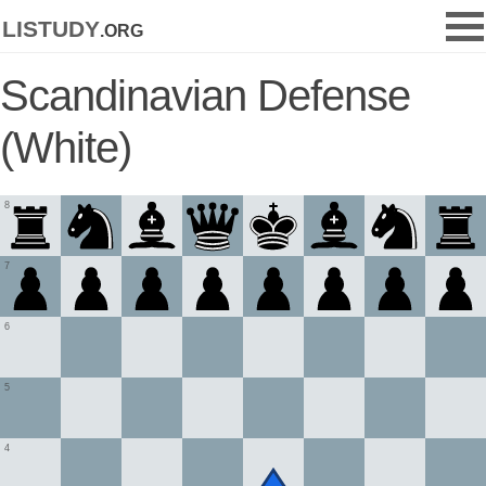
listudy
.org
Scandinavian Defense
(White)
8
7
6
5
4