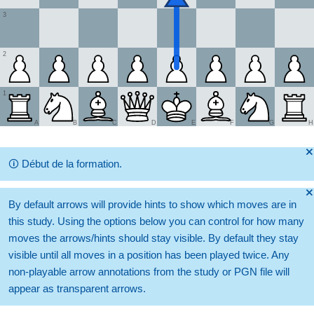
3
2
1
A
B
C
D
E
F
G
H
🞫
🛈
Début de la formation.
🞫
By default arrows will provide hints to show which moves are in
this study. Using the options below you can control for how many
moves the arrows/hints should stay visible. By default they stay
visible until all moves in a position has been played twice. Any
non-playable arrow annotations from the study or PGN file will
appear as transparent arrows.