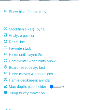
Show hints for this move!
Stockfish'e karşı oyna
Analyze position
Reset line
Favorite study
Hints: until played 2x
Comments: when hints show
Board reset delay: fast
Hints: moves & annotations
Hamle gecikmesi:
anında
Max depth:
placeholder
-
+
Jump to key move: on