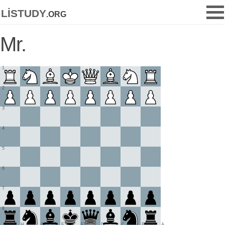
listudy
.org
Mr.
1
2
3
4
5
6
7
8
H
G
F
E
D
C
B
A