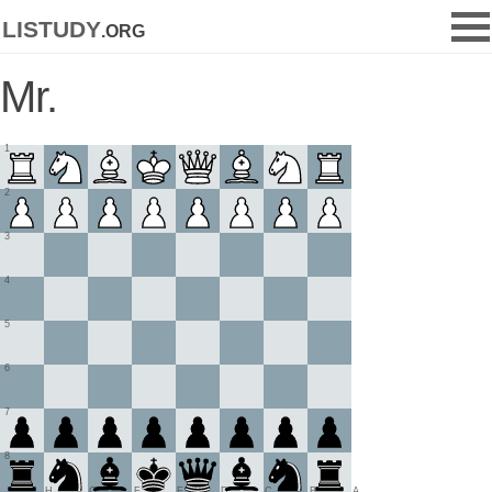
listudy
.org
Mr.
1
2
3
4
5
6
7
8
H
G
F
E
D
C
B
A