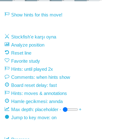
Show hints for this move!
Stockfish'e karşı oyna
Analyze position
Reset line
Favorite study
Hints: until played 2x
Comments: when hints show
Board reset delay: fast
Hints: moves & annotations
Hamle gecikmesi:
anında
Max depth:
placeholder
-
+
Jump to key move: on