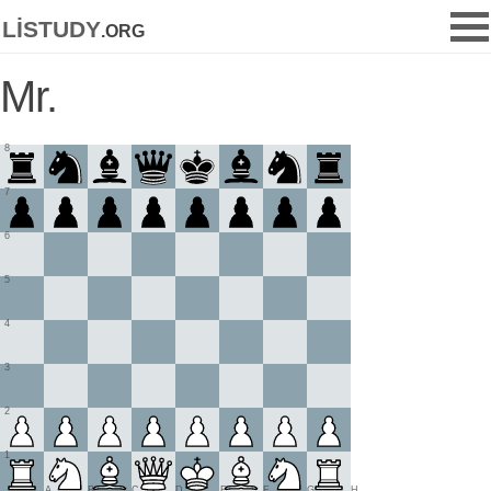
listudy
.org
Mr.
8
7
6
5
4
3
2
1
A
B
C
D
E
F
G
H