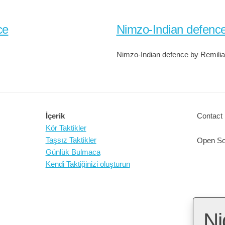
ce
Nimzo-Indian defenc
Nimzo-Indian defence by Remilia
İçerik
Contact 
Kör Taktikler
Taşsız Taktikler
Open So
Günlük Bulmaca
Kendi Taktiğinizi oluşturun
Ni