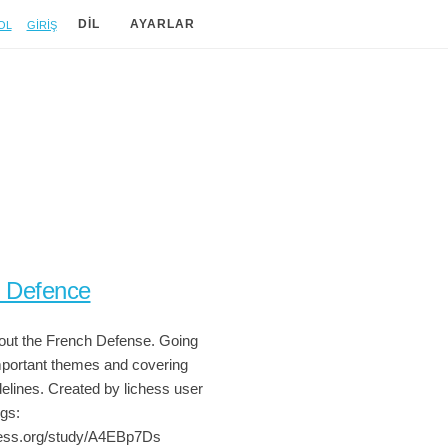
ol
Giriş
DIL
AYARLAR
 Defence
out the French Defense. Going
mportant themes and covering
delines. Created by lichess user
gs:
chess.org/study/A4EBp7Ds