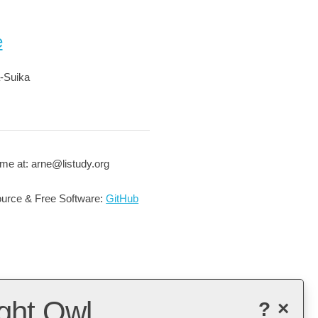
e
-Suika
me at: arne@listudy.org
urce & Free Software:
GitHub
ght Owl
?
×