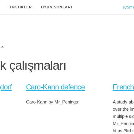
Kayıt 
A
TAKTIKLER
OYUN SONLARI
ye.
k çalışmaları
jdorf
Caro-Kann defence
French
Caro-Kann by Mr_Penings
A study ab
over the i
multiple si
Mr_Pennin
https://li