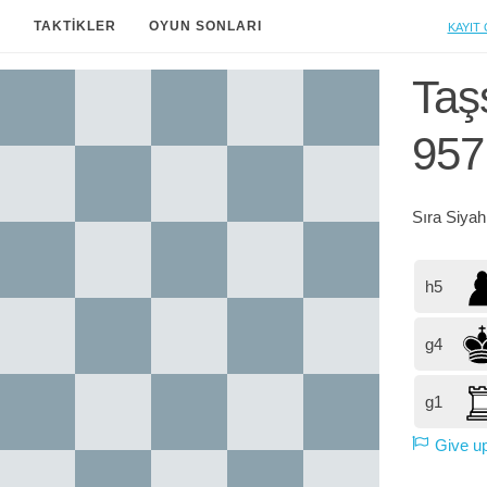
Kayıt 
A
TAKTIKLER
OYUN SONLARI
Taşs
957
Sıra
Siya
h5
g4
g1
Give u