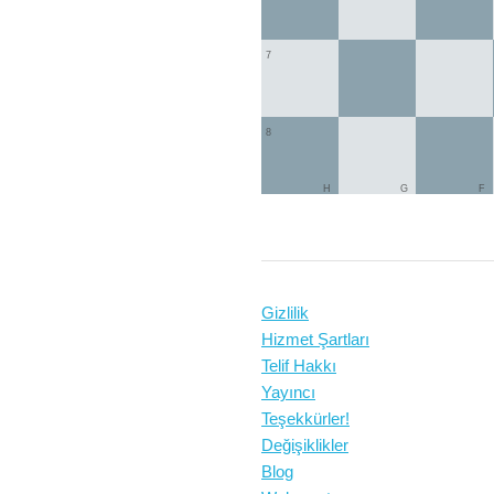
7
8
H
G
F
Gizlilik
Hizmet Şartları
Telif Hakkı
Yayıncı
Teşekkürler!
Değişiklikler
Blog