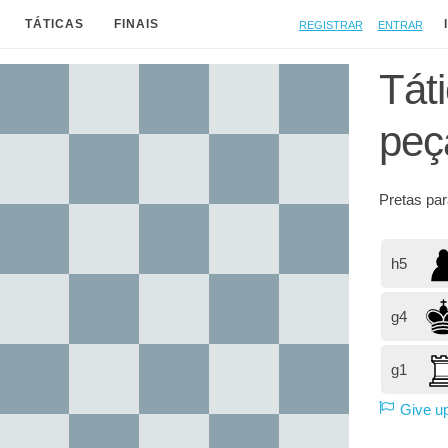
Registrar
Entrar
TÁTICAS
FINAIS
Tát
peç
Pretas
par
h5
g4
g1
Give u