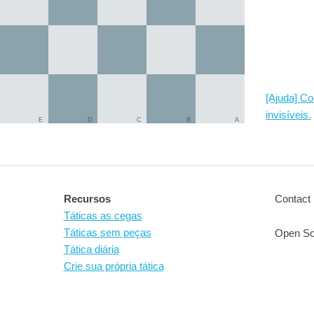
[Ajuda] C
invisíveis.
E
D
C
B
A
Recursos
Contact 
Táticas as cegas
Táticas sem peças
Open So
Tática diária
Crie sua própria tática