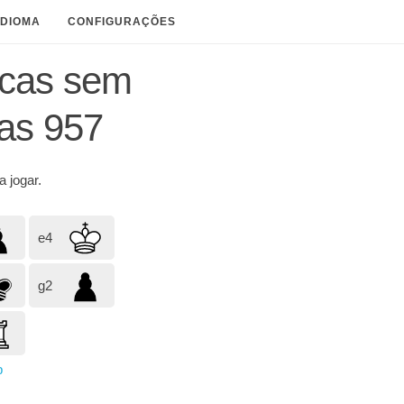
IDIOMA
CONFIGURAÇÕES
icas sem
as 957
a jogar.
e4
g2
p