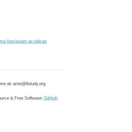
omo funcionam as táticas
me at: arne@listudy.org
urce & Free Software:
GitHub