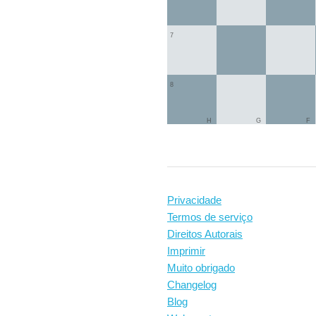
7
8
H
G
F
Privacidade
Termos de serviço
Direitos Autorais
Imprimir
Muito obrigado
Changelog
Blog