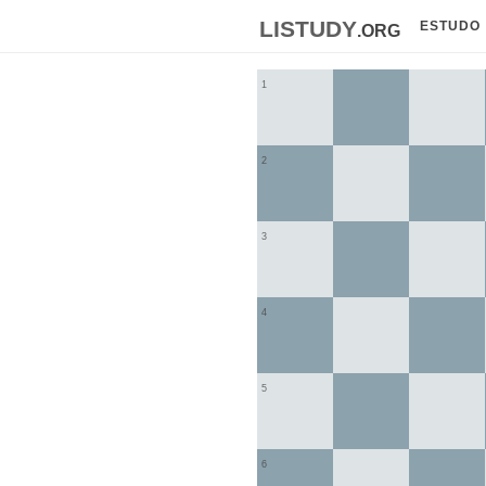
listudy
.org
ESTUDO
1
2
3
4
5
6