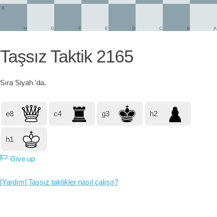
8
H
G
F
E
D
C
B
A
Taşsız Taktik 2165
Sıra
Siyah
'da.
e8
c4
g3
h2
h1
Give up
[Yardım] Taşsız taktikler nasıl çalışır?