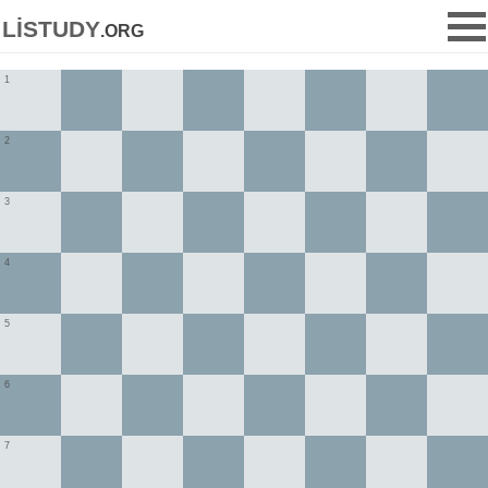
listudy
.org
1
2
3
4
5
6
7