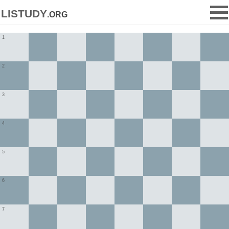
listudy
.org
1
2
3
4
5
6
7