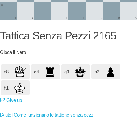
8
H
G
F
E
D
C
B
A
Tattica Senza Pezzi 2165
Gioca il
Nero
.
e8
c4
g3
h2
h1
Give up
[Aiuto] Come funzionano le tattiche senza pezzi.