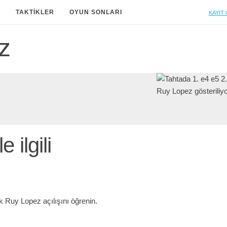
Kayıt 
A
TAKTIKLER
OYUN SONLARI
z
 ilgili
k Ruy Lopez açılışını öğrenin.