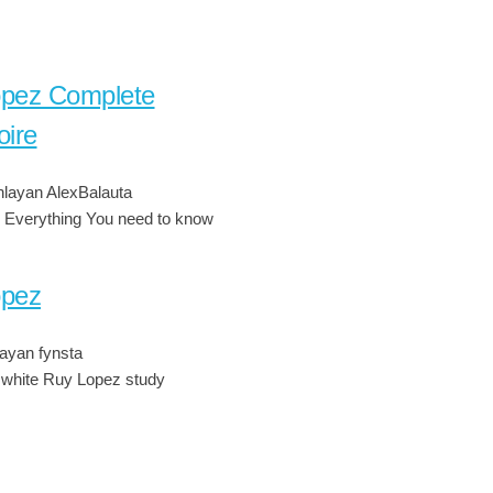
pez Complete
oire
layan AlexBalauta
 Everything You need to know
opez
ayan fynsta
 white Ruy Lopez study