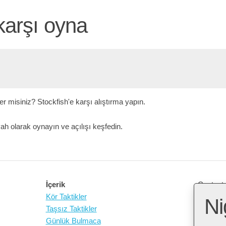
karşı oyna
r misiniz? Stockfish'e karşı alıştırma yapın.
ah olarak oynayın ve açılışı keşfedin.
İçerik
Contact 
Kör Taktikler
Ni
Taşsız Taktikler
Open So
Günlük Bulmaca