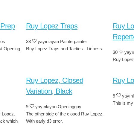
 Prep
Ruy Lopez Traps
Ruy Lo
Repert
los
33
yayınlayan Painterpainter
st Opening
Ruy Lopez Traps and Tactics - Lichess
30
yayın
Ruy Lopez
Ruy Lopez, Closed
Ruy L
Variation, Black
9
yayınl
This is my
9
yayınlayan Openingguy
y Lopez.
The other side of the closed Ruy Lopez.
ack which
With early d3 error.