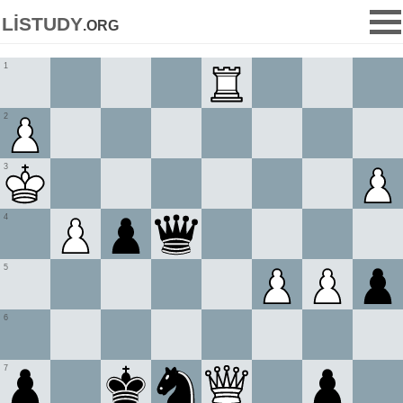
listudy
.org
1
2
3
4
5
6
7