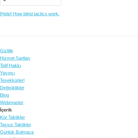
[Help] How blind tactics work.
Gizlilik
Hizmet Şartları
Telif Hakkı
Yayıncı
Teşekkürler!
Değişiklikler
Blog
Webmaster
İçerik
Kör Taktikler
Taşsız Taktikler
Günlük Bulmaca