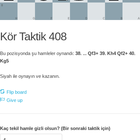
8
H
G
F
E
D
C
B
A
Kör Taktik 408
Bu pozisyonda şu hamleler oynandı:
38. ... Qf3+ 39. Kh4 Qf2+ 40.
Kg5
Siyah ile oynayın ve kazanın.
Flip board
Give up
Kaç tekil hamle gizli olsun? (Bir sonraki taktik için)