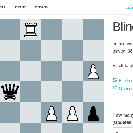
רשמה
סיומים
חידות
לוח
Blin
In this po
played:
38
Black to p
Flip bo
Give u
How many 
(Updates 