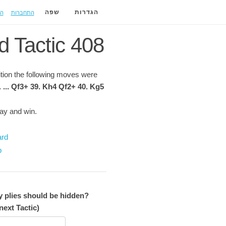
התחברות
ה
הגדרות
שפה
d Tactic 408
sition the following moves were
. ... Qf3+ 39. Kh4 Qf2+ 40. Kg5
lay and win.
ard
p
plies should be hidden?
next Tactic)