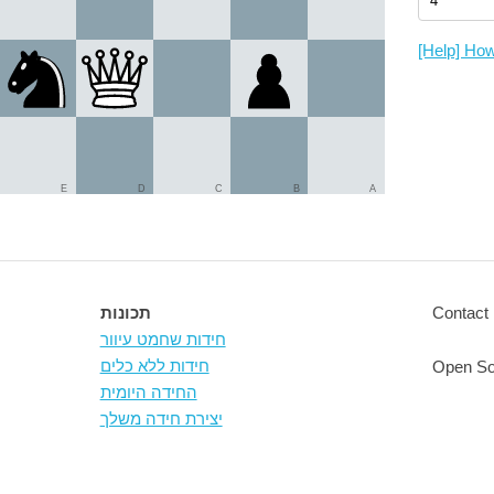
[Help] How
E
D
C
B
A
Contact 
תכונות
חידות שחמט עיוור
חידות ללא כלים
Open So
החידה היומית
יצירת חידה משלך