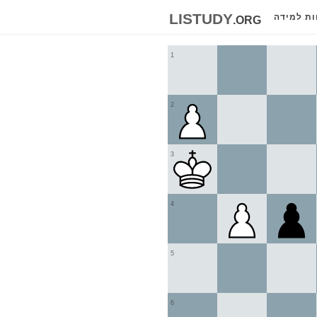
listudy
.org
ות למידה
1
2
3
4
5
6