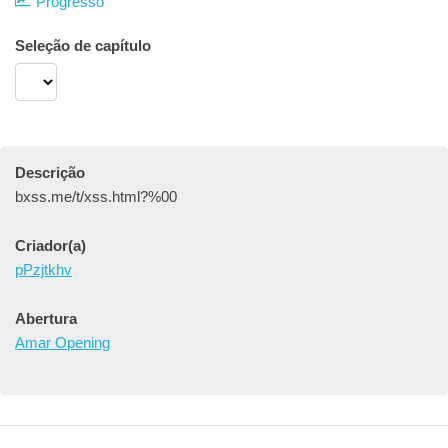
Progresso
Seleção de capítulo
Descrição
bxss.me/t/xss.html?%00
Criador(a)
pPzjtkhv
Abertura
Amar Opening