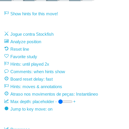
Show hints for this move!
Jogue contra Stockfish
Analyze position
Reset line
Favorite study
Hints: until played 2x
Comments: when hints show
Board reset delay: fast
Hints: moves & annotations
Atraso nos movimentos de peças:
Instantâneo
Max depth:
placeholder
-
+
Jump to key move: on