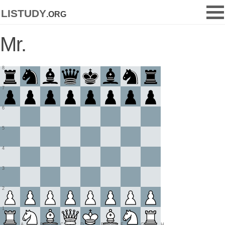
listudy
.org
Mr.
8
7
6
5
4
3
2
1
A
B
C
D
E
F
G
H