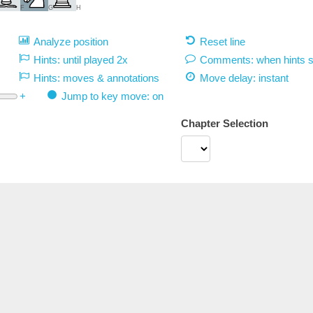
F
G
H
Analyze position
Reset line
Hints: until played 2x
Comments: when hints 
Hints: moves & annotations
Move delay:
instant
+
Jump to key move: on
Chapter Selection