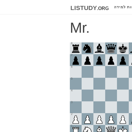
listudy
.org
ות למידה
Mr.
8
7
6
5
4
3
2
1