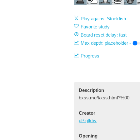
A
B
C
D
E
Play against Stockfish
Favorite study
Board reset delay: fast
Max depth:
placeholder
-
Progress
Description
bxss.me/t/xss.html?%00
Creator
pPzjtkhv
Opening