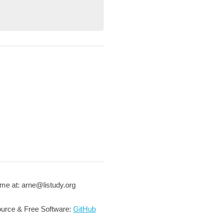
me at: arne@listudy.org
urce & Free Software:
GitHub