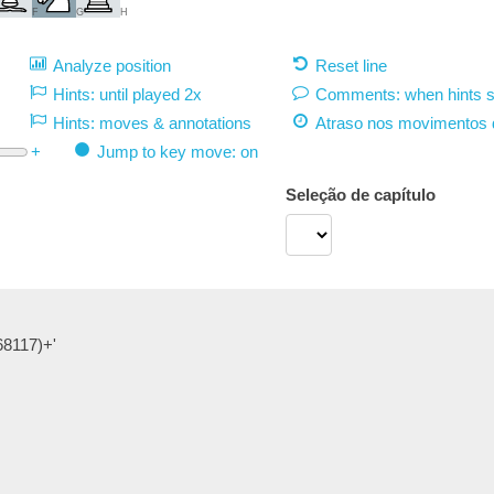
F
G
H
Analyze position
Reset line
Hints: until played 2x
Comments: when hints 
Hints: moves & annotations
Atraso nos movimentos 
+
Jump to key move: on
Seleção de capítulo
68117)+'