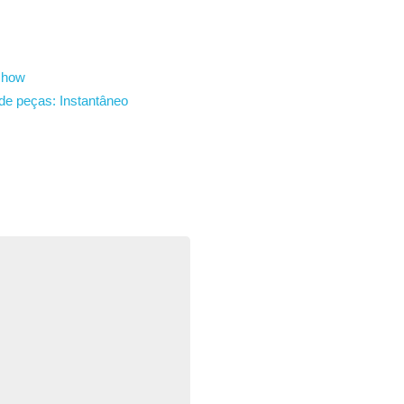
show
de peças:
Instantâneo