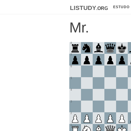
listudy
.org
ESTUDO
Mr.
8
7
6
5
4
3
2
1