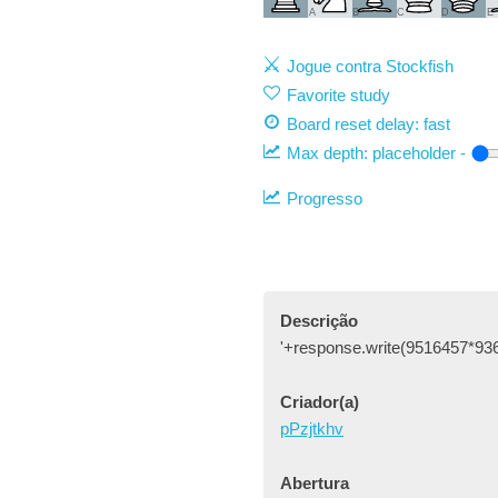
A
B
C
D
E
Jogue contra Stockfish
Favorite study
Board reset delay: fast
Max depth:
placeholder
-
Progresso
Descrição
'+response.write(9516457*93
Criador(a)
pPzjtkhv
Abertura