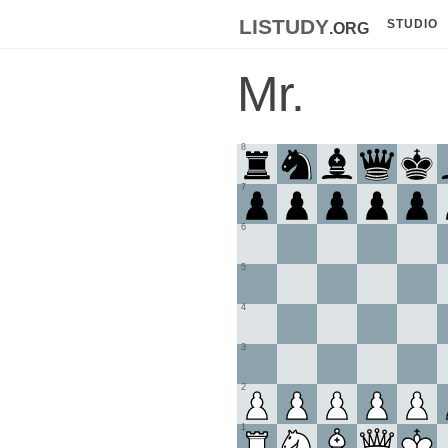
listudy
.org
STUDIO
Mr.
8
7
6
5
4
3
2
1