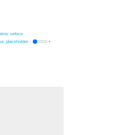
iera: veloce
ma:
placeholder
-
+