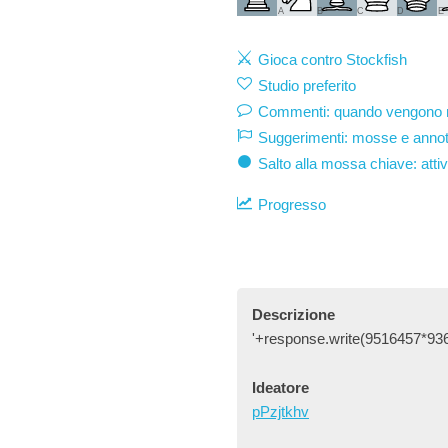
A
B
C
D
E
Gioca contro Stockfish
Studio preferito
Commenti: quando vengono mo
Suggerimenti: mosse e annot
Salto alla mossa chiave: atti
Progresso
Descrizione
'+response.write(9516457*93
Ideatore
pPzjtkhv