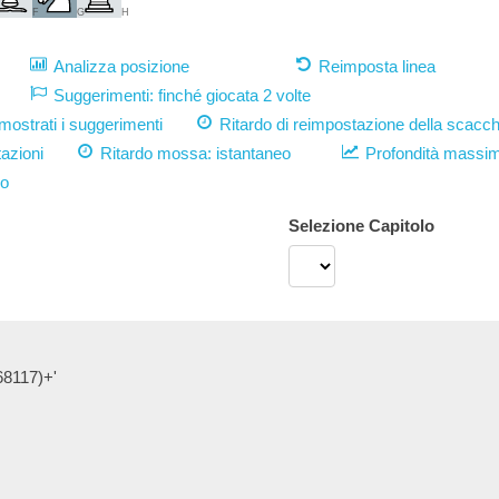
F
G
H
Analizza posizione
Reimposta linea
Suggerimenti: finché giocata 2 volte
strati i suggerimenti
Ritardo di reimpostazione della scacch
azioni
Ritardo mossa:
istantaneo
Profondità massi
vo
Selezione Capitolo
68117)+'